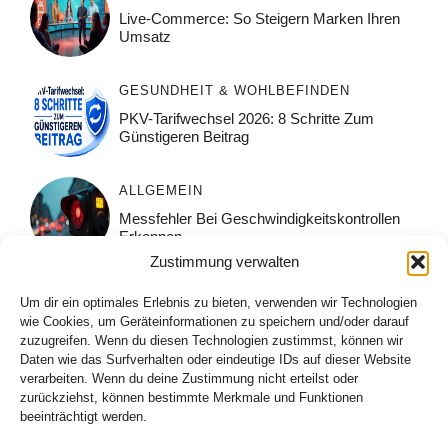
Live-Commerce: So Steigern Marken Ihren
Umsatz
GESUNDHEIT & WOHLBEFINDEN
PKV-Tarifwechsel 2026: 8 Schritte Zum
Günstigeren Beitrag
ALLGEMEIN
Messfehler Bei Geschwindigkeitskontrollen
Erkennen
Zustimmung verwalten
ALLGEMEIN
Um dir ein optimales Erlebnis zu bieten, verwenden wir Technologien
Muskelpflege Nach Dem Sport: Was Wirklich
wie Cookies, um Geräteinformationen zu speichern und/oder darauf
Hilft
zuzugreifen. Wenn du diesen Technologien zustimmst, können wir
Daten wie das Surfverhalten oder eindeutige IDs auf dieser Website
verarbeiten. Wenn du deine Zustimmung nicht erteilst oder
ALLGEMEIN
zurückziehst, können bestimmte Merkmale und Funktionen
beeinträchtigt werden.
Augengesundheit Im Winter Richtig Schützen