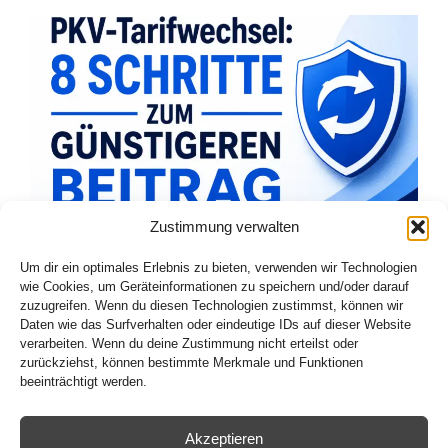
Zustimmung verwalten
PKV-Tarifwechsel 2026: 8 Schritte Zum
Günstigeren Beitrag
Um dir ein optimales Erlebnis zu bieten, verwenden wir Technologien
wie Cookies, um Geräteinformationen zu speichern und/oder darauf
admin
4. Juli 2026
zuzugreifen. Wenn du diesen Technologien zustimmst, können wir
Daten wie das Surfverhalten oder eindeutige IDs auf dieser Website
verarbeiten. Wenn du deine Zustimmung nicht erteilst oder
Von der Redaktion Versicherung & Vorsorge Stand: Juli
zurückziehst, können bestimmte Merkmale und Funktionen
2026 · Lesezeit: 8 Minuten Worum es geht Viele
beeinträchtigt werden.
Privatversicherte haben zum…
Akzeptieren