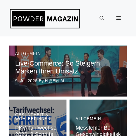
Zum
Inhalt
Menü
springen
ALLGEMEIN
Live-Commerce: So Steigern
Marken Ihren Umsatz
9. Juli 2026
By Hi@elci.ai
GESUNDHEIT &
WOHLBEFINDEN
ALLGEMEIN
PKV-Tarifwechsel
Messfehler Bei
2026: 8 Schritte
Geschwindigkeitsk