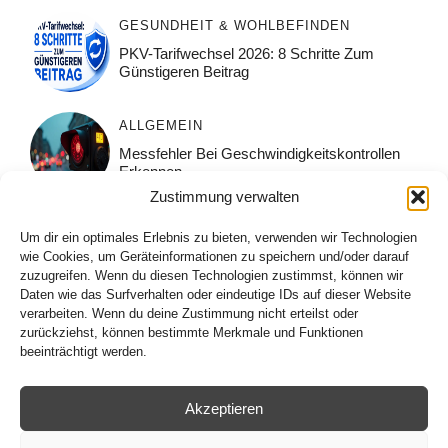
GESUNDHEIT & WOHLBEFINDEN
PKV-Tarifwechsel 2026: 8 Schritte Zum
Günstigeren Beitrag
ALLGEMEIN
Messfehler Bei Geschwindigkeitskontrollen
Erkennen
Zustimmung verwalten
ALLGEMEIN
Um dir ein optimales Erlebnis zu bieten, verwenden wir Technologien
Muskelpflege Nach Dem Sport: Was Wirklich
wie Cookies, um Geräteinformationen zu speichern und/oder darauf
Hilft
zuzugreifen. Wenn du diesen Technologien zustimmst, können wir
Daten wie das Surfverhalten oder eindeutige IDs auf dieser Website
verarbeiten. Wenn du deine Zustimmung nicht erteilst oder
ALLGEMEIN
zurückziehst, können bestimmte Merkmale und Funktionen
beeinträchtigt werden.
Augengesundheit Im Winter Richtig Schützen
Akzeptieren