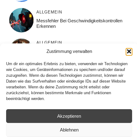
ALLGEMEIN
Messfehler Bei Geschwindigkeitskontrollen
Erkennen
ALLGEMEIN
Muskelpflege Nach Dem Sport: Was Wirklich
Zustimmung verwalten
Hilft
Um dir ein optimales Erlebnis zu bieten, verwenden wir Technologien
wie Cookies, um Geräteinformationen zu speichern und/oder darauf
ALLGEMEIN
zuzugreifen. Wenn du diesen Technologien zustimmst, können wir
Daten wie das Surfverhalten oder eindeutige IDs auf dieser Website
Augengesundheit Im Winter Richtig Schützen
verarbeiten. Wenn du deine Zustimmung nicht erteilst oder
zurückziehst, können bestimmte Merkmale und Funktionen
beeinträchtigt werden.
Akzeptieren
© 2026
Impressum
/
Datenschutz
Ablehnen